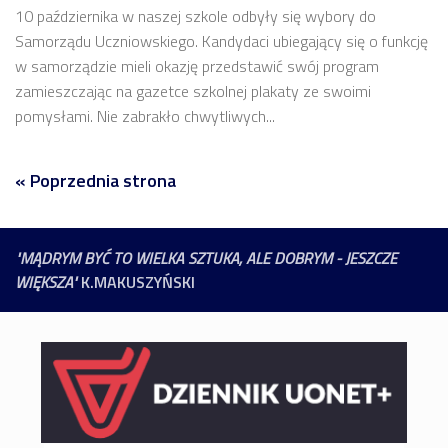
10 października w naszej szkole odbyły się wybory do
Samorządu Uczniowskiego. Kandydaci ubiegający się o funkcję
w samorządzie mieli okazję przedstawić swój program
zamieszczając na gazetce szkolnej plakaty ze swoimi
pomysłami. Nie zabrakło chwytliwych...
« Poprzednia strona
"MĄDRYM BYĆ TO WIELKA SZTUKA, ALE DOBRYM - JESZCZE
WIĘKSZA"
K.MAKUSZYŃSKI