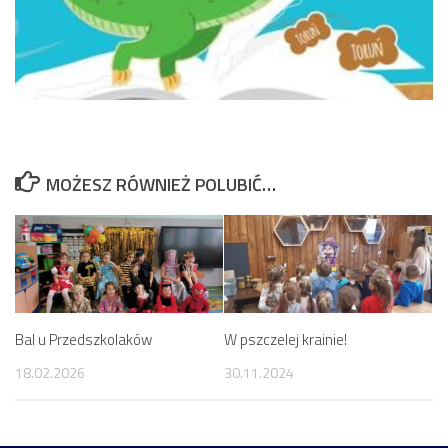
MOŻESZ RÓWNIEŻ POLUBIĆ…
Bal u Przedszkolaków
W pszczelej krainie!
18.02.2026
30.11.2024