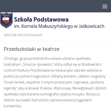
Przejdź do treści
ODDZIAŁ PRZEDSZKOLNY
Przedszkolaki w teatrze
25 lutego, grupa przedszkolna wzięła udział w spektaklu
teatralnym „Smocze opowieści”, który odbył się w Wadowickim
Centrum Kultury. Przedstawienie edukacyjne zabrało widzów w
podróż po polskich legendach. Główny bohater, całkiem niegroźny
Smok Heniek, wspólnie z innymi postaciami, naprawia „zjedzone
legendy”, aby uratować Kraków i Warszawę. Niewątpliwym atutem
spektaklu była barwna scenografia i piękna muzyka. Wszyscy
dobrze się bawili i byli bardzo zaineresowani przygodami
bohaterów.