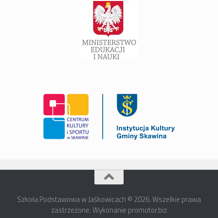
Szkoła Podstawowa w Jaśkowicach © 2026. Wszelkie prawa
zastrzeżone. Wykonanie promotor.biz